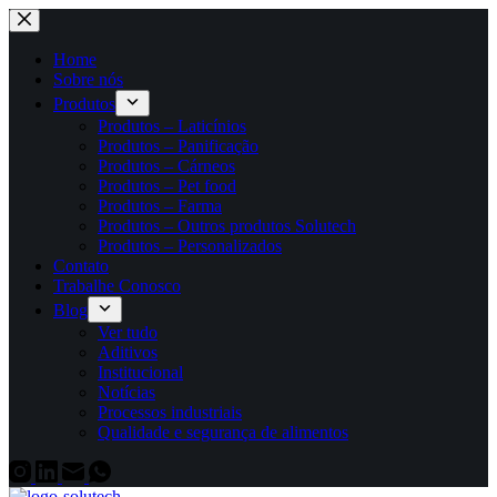
Pular
para
o
Home
conteúdo
Sobre nós
Produtos
Produtos – Laticínios
Produtos – Panificação
Produtos – Cárneos
Produtos – Pet food
Produtos – Farma
Produtos – Outros produtos Solutech
Produtos – Personalizados
Contato
Trabalhe Conosco
Blog
Ver tudo
Aditivos
Institucional
Notícias
Processos industriais
Qualidade e segurança de alimentos