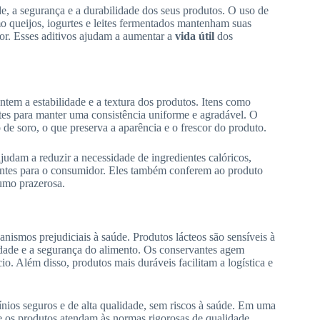
ade, a segurança e a durabilidade dos seus produtos. O uso de
o queijos, iogurtes e leites fermentados mantenham suas
scor. Esses aditivos ajudam a aumentar a
vida útil
dos
tem a estabilidade e a textura dos produtos. Itens como
tes para manter uma consistência uniforme e agradável. O
 de soro, o que preserva a aparência e o frescor do produto.
udam a reduzir a necessidade de ingredientes calóricos,
entes para o consumidor. Eles também conferem ao produto
umo prazerosa.
nismos prejudiciais à saúde. Produtos lácteos são sensíveis à
idade e a segurança do alimento. Os conservantes agem
o. Além disso, produtos mais duráveis facilitam a logística e
cínios seguros e de alta qualidade, sem riscos à saúde. Em uma
e os produtos atendam às normas rigorosas de qualidade,