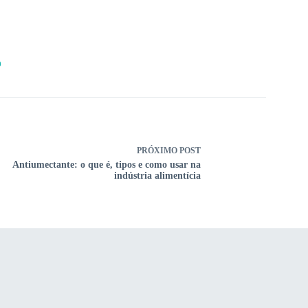
0
PRÓXIMO
POST
Antiumectante: o que é, tipos e como usar na
indústria alimentícia