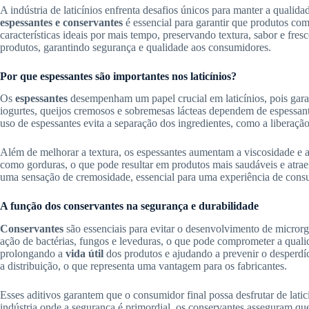
A indústria de laticínios enfrenta desafios únicos para manter a qualid
espessantes e conservantes
é essencial para garantir que produtos com
características ideais por mais tempo, preservando textura, sabor e fre
produtos, garantindo segurança e qualidade aos consumidores.
Por que espessantes são importantes nos laticínios?
Os
espessantes
desempenham um papel crucial em laticínios, pois garan
iogurtes, queijos cremosos e sobremesas lácteas dependem de espessan
uso de espessantes evita a separação dos ingredientes, como a liberação
Além de melhorar a textura, os espessantes aumentam a viscosidade e aj
como gorduras, o que pode resultar em produtos mais saudáveis e atra
uma sensação de cremosidade, essencial para uma experiência de cons
A função dos conservantes na segurança e durabilidade
Conservantes
são essenciais para evitar o desenvolvimento de microrga
ação de bactérias, fungos e leveduras, o que pode comprometer a qual
prolongando a
vida útil
dos produtos e ajudando a prevenir o desperdíci
a distribuição, o que representa uma vantagem para os fabricantes.
Esses aditivos garantem que o consumidor final possa desfrutar de lati
indústria onde a segurança é primordial, os conservantes asseguram qu