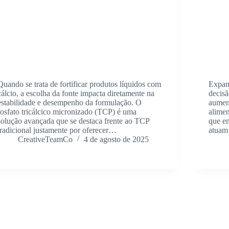
Quando se trata de fortificar produtos líquidos com
Expan
cálcio, a escolha da fonte impacta diretamente na
decisã
estabilidade e desempenho da formulação. O
aumen
fosfato tricálcico micronizado (TCP) é uma
alimen
solução avançada que se destaca frente ao TCP
que em
tradicional justamente por oferecer…
atuam
CreativeTeamCo
4 de agosto de 2025