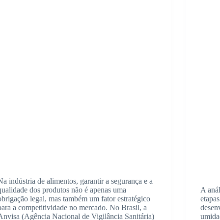
Na indústria de alimentos, garantir a segurança e a
qualidade dos produtos não é apenas uma
A aná
obrigação legal, mas também um fator estratégico
etapas
para a competitividade no mercado. No Brasil, a
desen
Anvisa (Agência Nacional de Vigilância Sanitária)
umidad