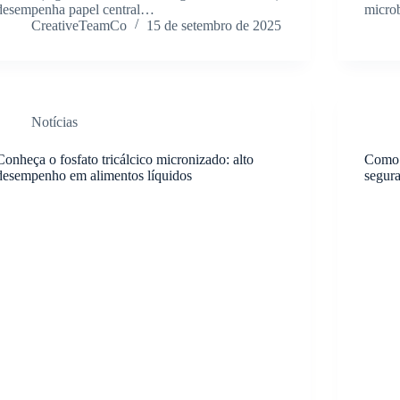
desempenha papel central…
microb
CreativeTeamCo
15 de setembro de 2025
Notícias
Conheça o fosfato tricálcico micronizado: alto
Como 
desempenho em alimentos líquidos
segur