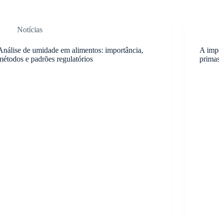
Notícias
Análise de umidade em alimentos: importância,
A impo
métodos e padrões regulatórios
primas