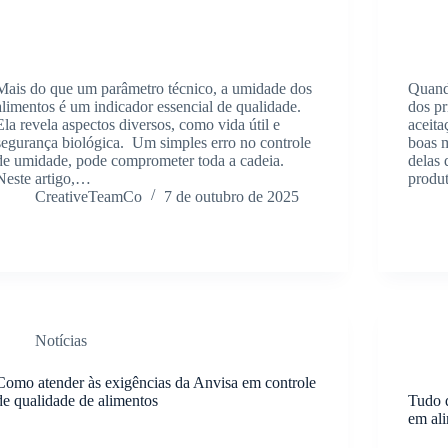
Mais do que um parâmetro técnico, a umidade dos
Quand
alimentos é um indicador essencial de qualidade.
dos pr
Ela revela aspectos diversos, como vida útil e
aceita
segurança biológica. Um simples erro no controle
boas m
de umidade, pode comprometer toda a cadeia.
delas 
Neste artigo,…
produt
CreativeTeamCo
7 de outubro de 2025
Notícias
Como atender às exigências da Anvisa em controle
de qualidade de alimentos
Tudo q
em al